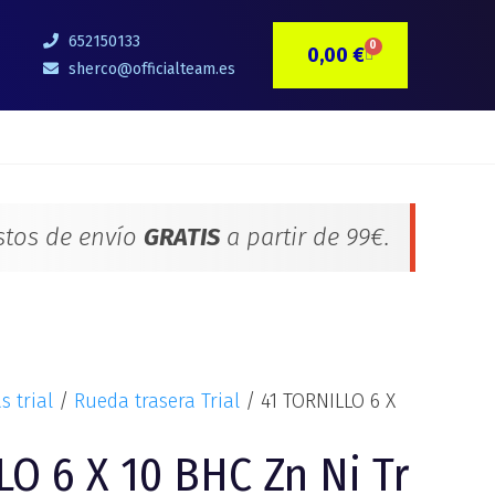
652150133
0
0,00
€
CARRITO
sherco@officialteam.es
stos de envío
GRATIS
a partir de 99€.
s trial
/
Rueda trasera Trial
/ 41 TORNILLO 6 X
LO 6 X 10 BHC Zn Ni Tr