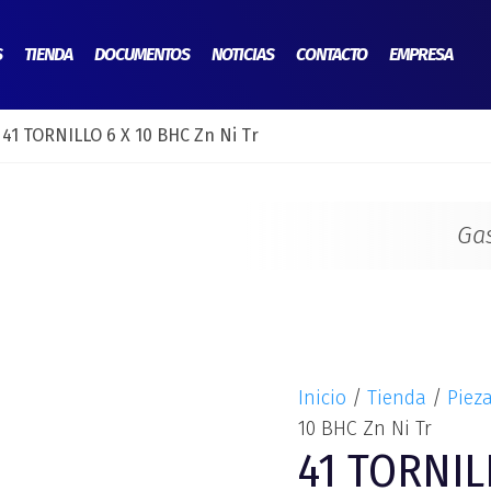
41
TORNILLO
S
TIENDA
DOCUMENTOS
NOTICIAS
CONTACTO
EMPRESA
6
X
 41 TORNILLO 6 X 10 BHC Zn Ni Tr
10
BHC
Zn
Ni
Ga
Tr
cantidad
Inicio
/
Tienda
/
Pieza
10 BHC Zn Ni Tr
41 TORNIL