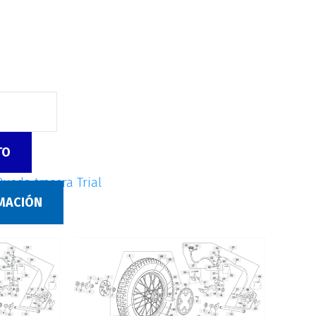
TO
Rueda trasera Trial
RMACIÓN