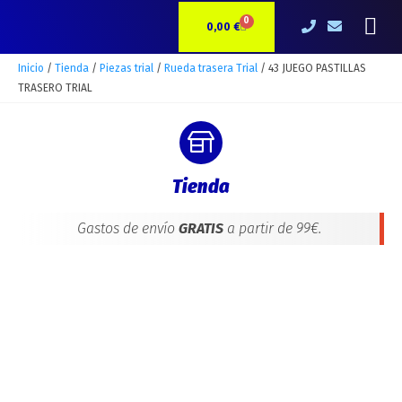
Ir
43
Me
0
CARRITO
al
JUEGO
0,00
€
contenido
PASTILLAS
TRASERO
Inicio
/
Tienda
/
Piezas trial
/
Rueda trasera Trial
/ 43 JUEGO PASTILLAS
TRIAL
TRASERO TRIAL
cantidad
Tienda
Gastos de envío
GRATIS
a partir de 99€.