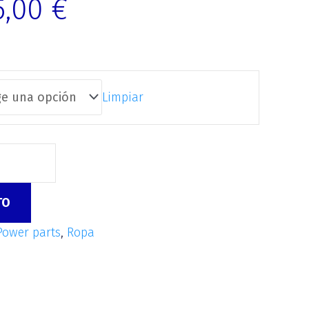
5,00
€
Limpiar
TO
Power parts
,
Ropa