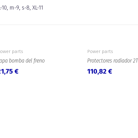
L-10, m-9, s-8, XL-11
ower parts
Power parts
apa bomba del freno
Protectores radiador 2T
21,75
€
110,82
€