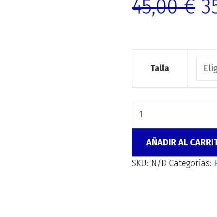
45,00
€
3
Talla
AÑADIR AL CARRI
SKU:
N/D
Categorías: