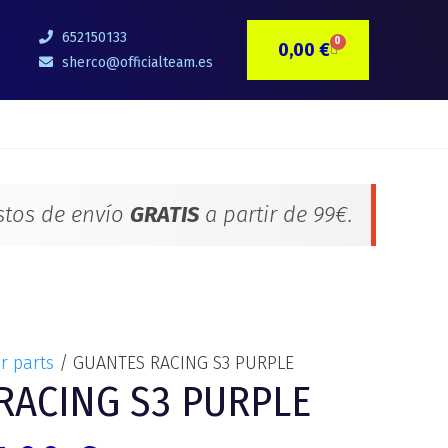
El
recio
precio
652150133
0
0,00
€
CARRITO
riginal
actual
sherco@officialteam.es
a:
es:
5,00 €.
35,00 €.
stos de envío
GRATIS
a partir de 99€.
r parts
/ GUANTES RACING S3 PURPLE
RACING S3 PURPLE