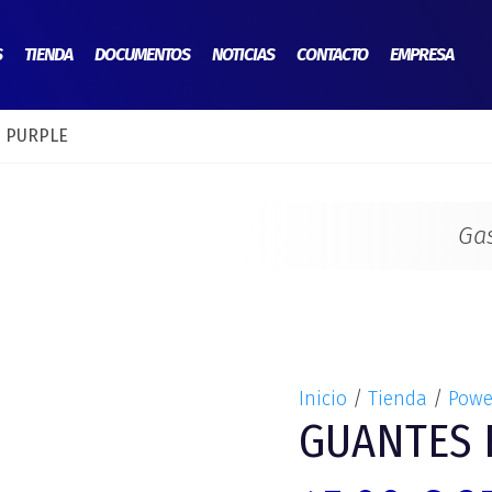
El
GUANTES
p
RACING
S
TIENDA
DOCUMENTOS
NOTICIAS
CONTACTO
EMPRESA
o
S3
er
PURPLE
4
3 PURPLE
cantidad
Ga
Inicio
/
Tienda
/
Powe
GUANTES 