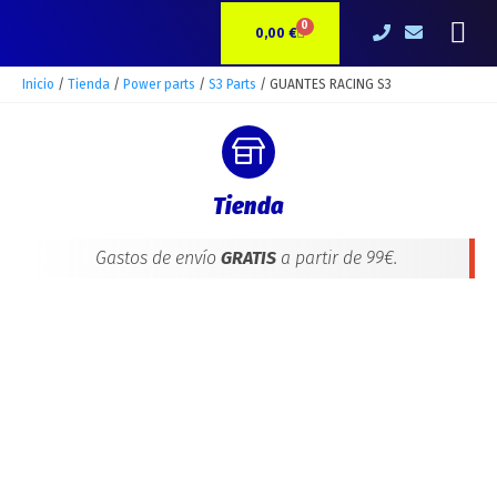
Ir
GUANTES
Me
0
CARRITO
al
RACING
0,00
€
contenido
S3
cantidad
Inicio
/
Tienda
/
Power parts
/
S3 Parts
/ GUANTES RACING S3
Tienda
Gastos de envío
GRATIS
a partir de 99€.