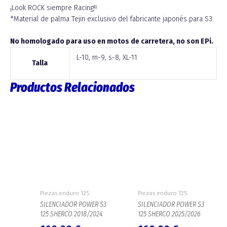
¡Look ROCK siempre Racing!!
*Material de palma Tejin exclusivo del fabricante japonés para S3.
No homologado para uso en motos de carretera, no son EPi.
L-10, m-9, s-8, XL-11
Talla
Productos Relacionados
El
El
El
El
precio
precio
precio
precio
original
actual
original
actual
era:
es:
era:
es:
160,00 €.
140,00 €.
160,00 €.
140,00 €.
Piezas enduro 125
Piezas enduro 125
SILENCIADOR POWER S3
SILENCIADOR POWER S3
125 SHERCO 2018/2024
125 SHERCO 2025/2026