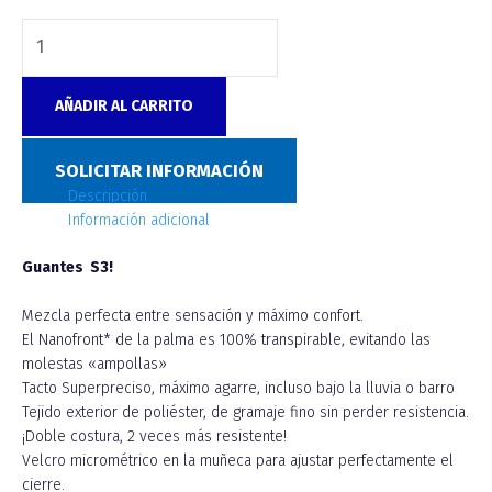
AÑADIR AL CARRITO
SKU:
N/D
Categoría:
S3 Parts
SOLICITAR INFORMACIÓN
Descripción
Información adicional
Guantes S3!
Mezcla perfecta entre sensación y máximo confort.
El Nanofront* de la palma es 100% transpirable, evitando las
molestas «ampollas»
Tacto Superpreciso, máximo agarre, incluso bajo la lluvia o barro
Tejido exterior de poliéster, de gramaje fino sin perder resistencia.
¡Doble costura, 2 veces más resistente!
Velcro micrométrico en la muñeca para ajustar perfectamente el
cierre.