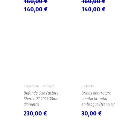
160,00
€
160,00
€
140,00
€
140,00
€
Caja filtro - escape
S3 Parts
Bufanda Oxa Factory
Bridas antirrotura
Sherco 2T 2025 30mm
bomba brembo
diámetro
embrague/freno S3
230,00
€
30,00
€