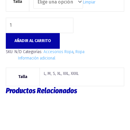
Talla
Limpiar
AÑADIR AL CARRITO
SKU:
N/D
Categorías:
Accesorios Ropa
,
Ropa
Información adicional
L, M, S, XL, XXL, XXXL
Talla
Productos Relacionados
El
El
precio
precio
original
actual
era:
es:
143,00 €.
121,00 €.