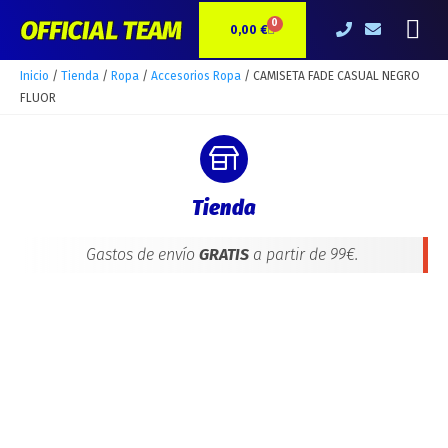
El
El
Ir
CAMISETA
Me
precio
precio
0
CARRITO
al
FADE
0,00
€
original
actual
contenido
CASUAL
era:
es:
NEGRO
Inicio
/
Tienda
/
Ropa
/
Accesorios Ropa
/ CAMISETA FADE CASUAL NEGRO
27,00 €.
24,20 €.
FLUOR
FLUOR
cantidad
Tienda
Gastos de envío
GRATIS
a partir de 99€.