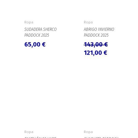
Ropa
Ropa
SUDADERA SHERCO
ABRIGO INVIERNO
PADDOCK 2025
PADDOCK 2025
65,00
€
143,00
€
121,00
€
El
El
El
El
precio
precio
precio
precio
original
actual
original
actual
era:
es:
era:
es:
175,00 €.
145,00 €.
112,00 €.
102,30 €.
Ropa
Ropa