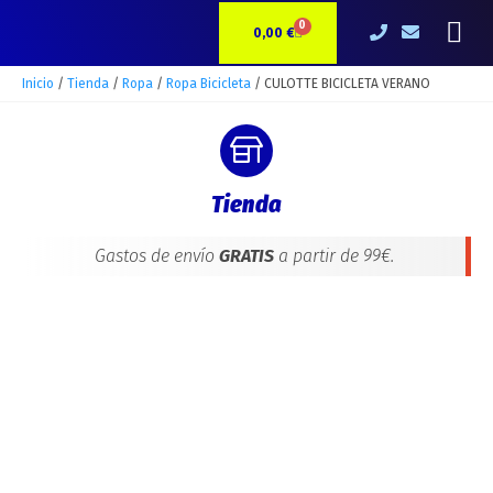
El
El
Ir
CULOTTE
Me
precio
precio
0
CARRITO
al
BICICLETA
0,00
€
original
actual
contenido
VERANO
era:
es:
cantidad
Inicio
/
Tienda
/
Ropa
/
Ropa Bicicleta
/ CULOTTE BICICLETA VERANO
55,00 €.
48,00 €.
Tienda
Gastos de envío
GRATIS
a partir de 99€.