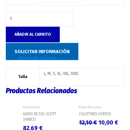
AÑADIR AL CARRITO
SKU:
N/D
Categoría:
Ropa Bicicleta
SOLICITAR INFORMACIÓN
Información adicional
L, M, S, XL, XXL, XXXL
Talla
Productos Relacionados
El
El
precio
prec
Accesorios
Ropa Bicicleta
original
actu
GAFAS DE SOL SCOTT
CALCETINES CORTOS
SHERCO
era:
es:
12,10
€
10,00
€
82,69
€
12,10 €.
10,0