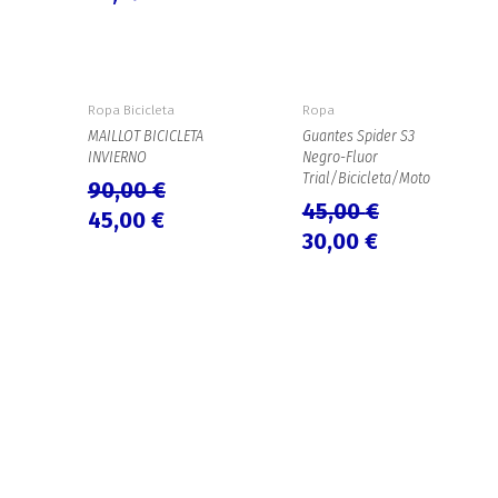
El
El
El
El
precio
precio
precio
precio
Ropa Bicicleta
Ropa
original
actual
original
actual
MAILLOT BICICLETA
Guantes Spider S3
INVIERNO
Negro-Fluor
era:
es:
era:
es:
Trial/Bicicleta/Moto
90,00
€
90,00 €.
45,00 €.
45,00 €.
30,00 €.
45,00
€
45,00
€
30,00
€