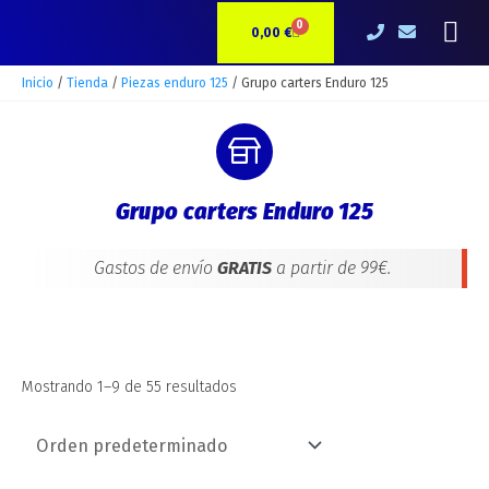
Ir
Me
0
CARRITO
al
0,00
€
contenido
Inicio
/
Tienda
/
Piezas enduro 125
/ Grupo carters Enduro 125
Grupo carters Enduro 125
Gastos de envío
GRATIS
a partir de 99€.
Mostrando 1–9 de 55 resultados