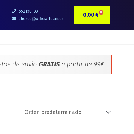
652150133
0
0,00
€
CARRITO
sherco@officialteam.es
stos de envío
GRATIS
a partir de 99€.