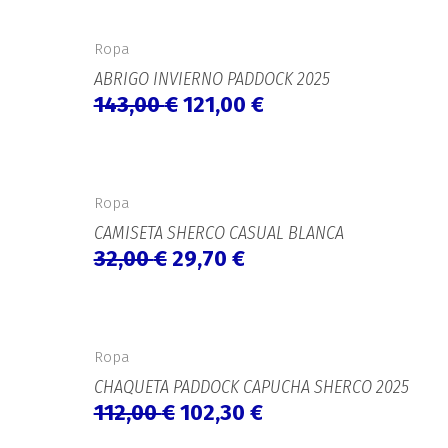
El
El
precio
precio
Ropa
original
actual
ABRIGO INVIERNO PADDOCK 2025
era:
es:
143,00
€
121,00
€
143,00 €.
121,00 €.
El
El
precio
precio
Ropa
original
actual
CAMISETA SHERCO CASUAL BLANCA
era:
es:
32,00
€
29,70
€
32,00 €.
29,70 €.
El
El
precio
precio
Ropa
original
actual
CHAQUETA PADDOCK CAPUCHA SHERCO 2025
era:
es:
112,00
€
102,30
€
112,00 €.
102,30 €.