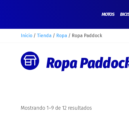
Ir
al
MOTOS
BICI
contenido
Inicio
/
Tienda
/
Ropa
/ Ropa Paddock
Ropa Paddoc
Mostrando 1–9 de 12 resultados