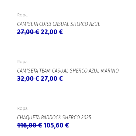
El
El
precio
precio
Ropa
original
actual
CAMISETA CURB CASUAL SHERCO AZUL
era:
es:
27,00
€
22,00
€
27,00 €.
22,00 €.
El
El
precio
precio
Ropa
original
actual
CAMISETA TEAM CASUAL SHERCO AZUL MARINO
era:
es:
32,00
€
27,00
€
32,00 €.
27,00 €.
El
El
precio
precio
Ropa
original
actual
CHAQUETA PADDOCK SHERCO 2025
era:
es:
116,00
€
105,60
€
116,00 €.
105,60 €.