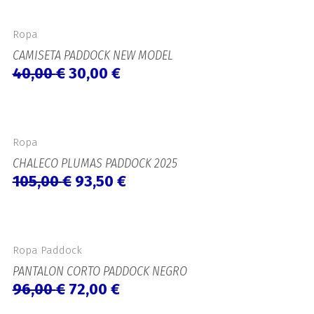
El
El
precio
precio
Ropa
original
actual
CAMISETA PADDOCK NEW MODEL
era:
es:
40,00
€
30,00
€
40,00 €.
30,00 €.
El
El
precio
precio
Ropa
original
actual
CHALECO PLUMAS PADDOCK 2025
era:
es:
105,00
€
93,50
€
105,00 €.
93,50 €.
El
El
precio
precio
Ropa Paddock
original
actual
PANTALON CORTO PADDOCK NEGRO
era:
es:
96,00
€
72,00
€
96,00 €.
72,00 €.