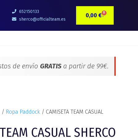
l
El
recio
precio
652150133
0
0,00
€
CARRITO
riginal
actual
sherco@officialteam.es
ra:
es:
2,00 €.
27,00 €.
stos de envío
GRATIS
a partir de 99€.
/
Ropa Paddock
/ CAMISETA TEAM CASUAL
 TEAM CASUAL SHERCO