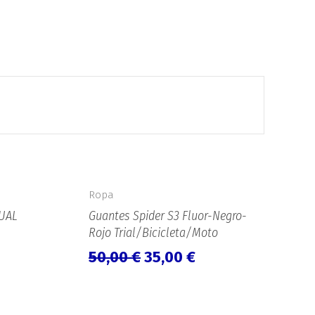
l
El
El
recio
precio
precio
Ropa
ctual
original
actual
UAL
Guantes Spider S3 Fluor-Negro-
s:
era:
es:
Rojo Trial/Bicicleta/Moto
9,70 €.
50,00 €.
35,00 €.
50,00
€
35,00
€