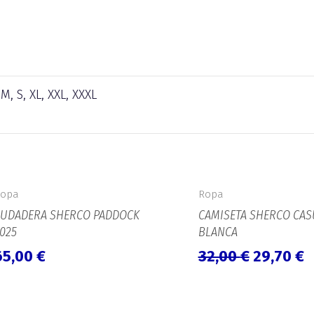
 M, S, XL, XXL, XXXL
El
E
precio
p
Ropa
Ropa
original
a
SUDADERA SHERCO PADDOCK
CAMISETA SHERCO CAS
era:
e
025
BLANCA
32,00 €.
2
65,00
€
32,00
€
29,70
€