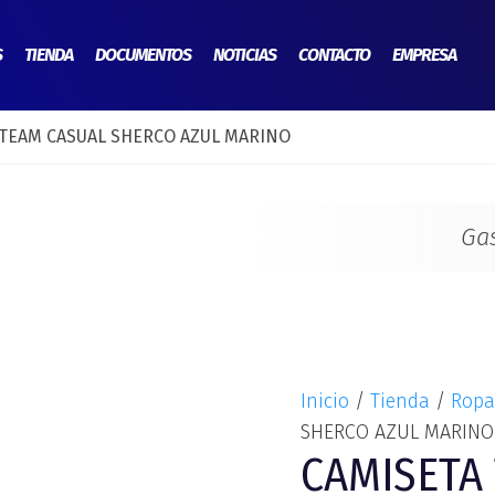
E
CAMISETA
p
TEAM
S
TIENDA
DOCUMENTOS
NOTICIAS
CONTACTO
EMPRESA
o
CASUAL
e
SHERCO
3
 TEAM CASUAL SHERCO AZUL MARINO
AZUL
MARINO
cantidad
Ga
Inicio
/
Tienda
/
Ropa
SHERCO AZUL MARINO
CAMISETA