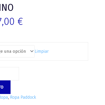
INO
7,00
€
Limpiar
TO
Ropa
,
Ropa Paddock