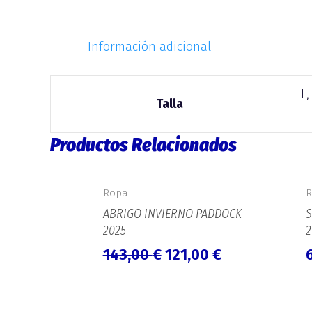
Información adicional
L,
Talla
Productos Relacionados
El
El
precio
precio
Ropa
original
actual
ABRIGO INVIERNO PADDOCK
era:
es:
2025
2
143,00 €.
121,00 €.
143,00
€
121,00
€