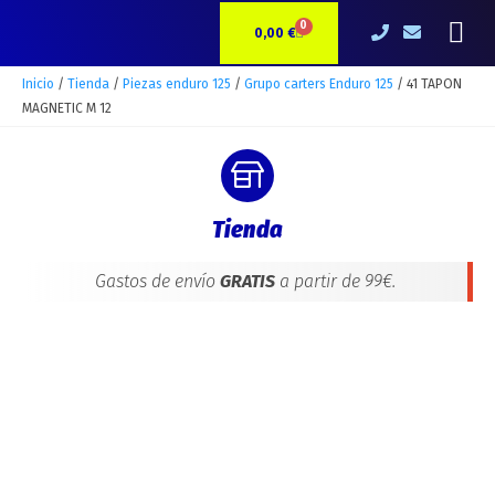
Ir
41
Me
0
CARRITO
al
TAPON
0,00
€
contenido
MAGNETIC
M
Inicio
/
Tienda
/
Piezas enduro 125
/
Grupo carters Enduro 125
/ 41 TAPON
12
MAGNETIC M 12
cantidad
Tienda
Gastos de envío
GRATIS
a partir de 99€.