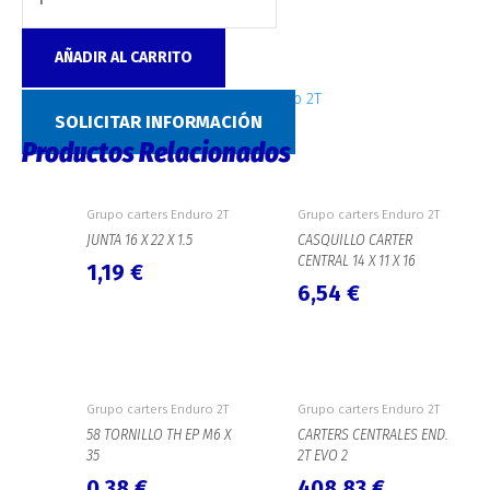
AÑADIR AL CARRITO
SKU:
1106
Categoría:
Grupo carters Enduro 2T
SOLICITAR INFORMACIÓN
Productos Relacionados
Grupo carters Enduro 2T
Grupo carters Enduro 2T
JUNTA 16 X 22 X 1.5
CASQUILLO CARTER
CENTRAL 14 X 11 X 16
1,19
€
6,54
€
Grupo carters Enduro 2T
Grupo carters Enduro 2T
58 TORNILLO TH EP M6 X
CARTERS CENTRALES END.
35
2T EVO 2
0,38
€
408,83
€