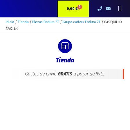
Ir
CASQUILLO
Me
0
CARRITO
al
CARTER
0,00
€
contenido
cantidad
Inicio
/
Tienda
/
Piezas Enduro 2T
/
Grupo carters Enduro 2T
/ CASQUILLO
CARTER
Tienda
Gastos de envío
GRATIS
a partir de 99€.