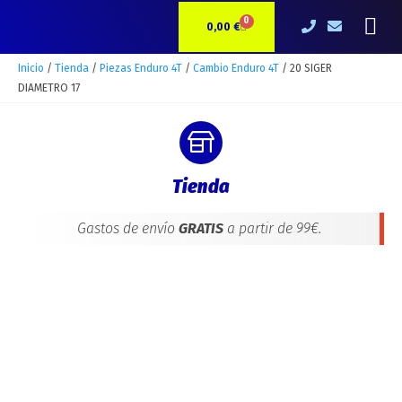
Ir
20
Me
0
CARRITO
al
SIGER
0,00
€
contenido
DIAMETRO
17
Inicio
/
Tienda
/
Piezas Enduro 4T
/
Cambio Enduro 4T
/ 20 SIGER
cantidad
DIAMETRO 17
Tienda
Gastos de envío
GRATIS
a partir de 99€.