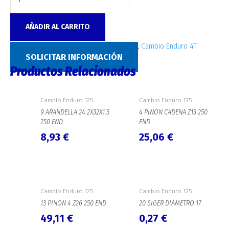
AÑADIR AL CARRITO
SKU:
M171
Categorías:
Cambio Enduro 125
,
Cambio Enduro 4T
SOLICITAR INFORMACIÓN
Productos Relacionados
Cambio Enduro 125
Cambio Enduro 125
9 ARANDELLA 24.2X32X1.5
4 PINON CADENA Z13 250
250 END
END
8,93
€
25,06
€
Cambio Enduro 125
Cambio Enduro 125
13 PINON 4 Z26 250 END
20 SIGER DIAMETRO 17
49,11
€
0,27
€