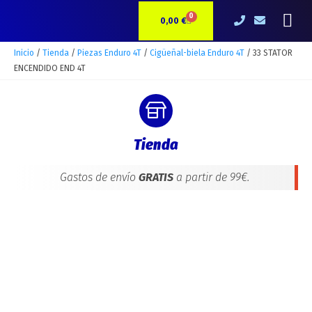
Ir
33
Me
0
CARRITO
al
STATOR
0,00
€
contenido
ENCENDIDO
END
Inicio
/
Tienda
/
Piezas Enduro 4T
/
Cigüeñal-biela Enduro 4T
/ 33 STATOR
4T
ENCENDIDO END 4T
cantidad
Tienda
Gastos de envío
GRATIS
a partir de 99€.