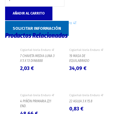
AÑADIR AL CARRITO
SKU:
4668
Categoría:
Cigüeñal-biela Enduro 4T
SOLICITAR INFORMACIÓN
Productos Relacionados
Cigüeñal-biela Enduro 4T
Cigüeñal-biela Enduro 4T
7 CHAVETA MEDIA LUNA 3
19 MASA DE
X 5 X 13 DIN6888
EQUILABRADO
2,03
€
34,09
€
Cigüeñal-biela Enduro 4T
Cigüeñal-biela Enduro 4T
4 PIÑÓN PRIMARIA Z21
22 AGUJA 3 X 15.8
END.
0,83
€
48,66
€