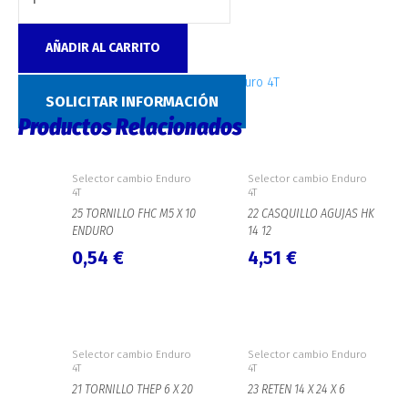
AÑADIR AL CARRITO
SKU:
5137
Categoría:
Selector cambio Enduro 4T
SOLICITAR INFORMACIÓN
Productos Relacionados
Selector cambio Enduro
Selector cambio Enduro
4T
4T
25 TORNILLO FHC M5 X 10
22 CASQUILLO AGUJAS HK
ENDURO
14 12
0,54
€
4,51
€
Selector cambio Enduro
Selector cambio Enduro
4T
4T
21 TORNILLO THEP 6 X 20
23 RETEN 14 X 24 X 6