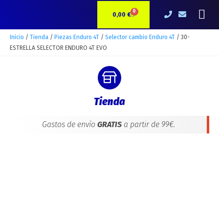
Ir
30-
Me
0
CARRITO
al
ESTRELLA
0,00
€
contenido
SELECTOR
ENDURO
Inicio
/
Tienda
/
Piezas Enduro 4T
/
Selector cambio Enduro 4T
/ 30-
4T
ESTRELLA SELECTOR ENDURO 4T EVO
EVO
cantidad
Tienda
Gastos de envío
GRATIS
a partir de 99€.