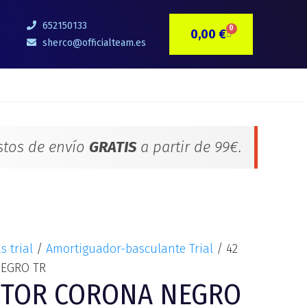
652150133
0
0,00
€
CARRITO
sherco@officialteam.es
stos de envío
GRATIS
a partir de 99€.
s trial
/
Amortiguador-basculante Trial
/ 42
EGRO TR
CTOR CORONA NEGRO