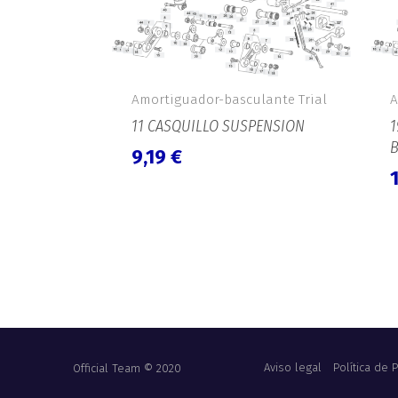
Amortiguador-basculante Trial
A
11 CASQUILLO SUSPENSION
1
B
9,19
€
Aviso legal
Política de 
Official Team © 2020