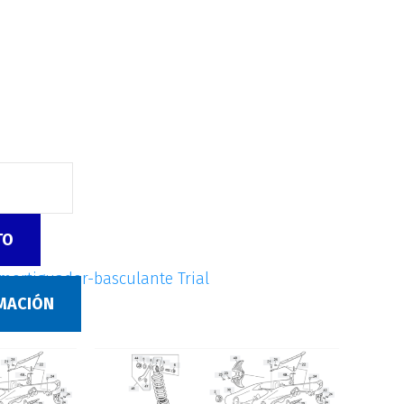
TO
mortiguador-basculante Trial
RMACIÓN