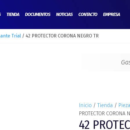
42
PROTECTOR
S
TIENDA
DOCUMENTOS
NOTICIAS
CONTACTO
EMPRESA
CORONA
NEGRO
ante Trial
/ 42 PROTECTOR CORONA NEGRO TR
TR
cantidad
Ga
Inicio
/
Tienda
/
Pieza
PROTECTOR CORONA N
42 PROTE