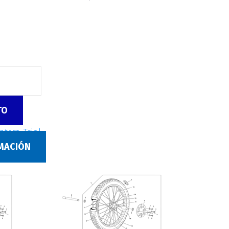
TO
tera Trial
RMACIÓN