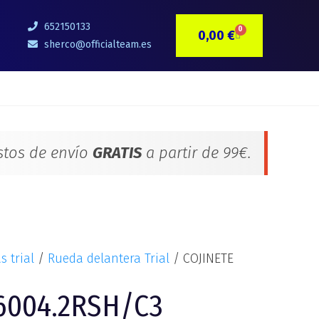
652150133
0
0,00
€
CARRITO
sherco@officialteam.es
stos de envío
GRATIS
a partir de 99€.
s trial
/
Rueda delantera Trial
/ COJINETE
6004.2RSH/C3