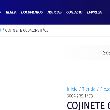
COJINETE
6004.2RSH/C3
S
TIENDA
DOCUMENTOS
NOTICIAS
CONTACTO
EMPRESA
cantidad
l
/ COJINETE 6004.2RSH/C3
Ga
Inicio
/
Tienda
/
Pieza
6004.2RSH/C3
COJINETE 