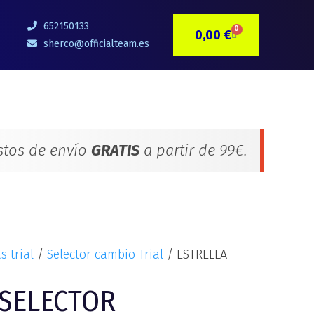
652150133
0
0,00
€
CARRITO
sherco@officialteam.es
stos de envío
GRATIS
a partir de 99€.
s trial
/
Selector cambio Trial
/ ESTRELLA
 SELECTOR