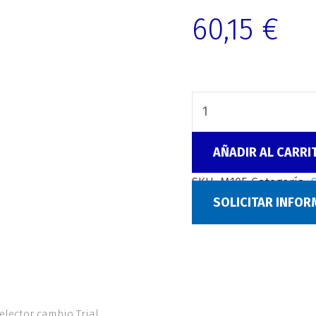
60,15
€
AÑADIR AL CARRI
SKU:
M105
Categoría:
SOLICITAR INFO
elector cambio Trial