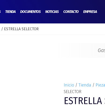
ESTRELLA
SELECTOR
S
TIENDA
DOCUMENTOS
NOTICIAS
CONTACTO
EMPRESA
cantidad
l
/ ESTRELLA SELECTOR
Ga
Inicio
/
Tienda
/
Pieza
SELECTOR
ESTRELLA