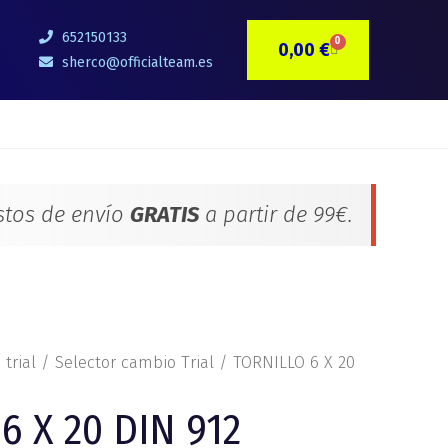
652150133
0
0,00
€
CARRITO
sherco@officialteam.es
stos de envío
GRATIS
a partir de 99€.
 trial
/
Selector cambio Trial
/ TORNILLO 6 X 20
6 X 20 DIN 912