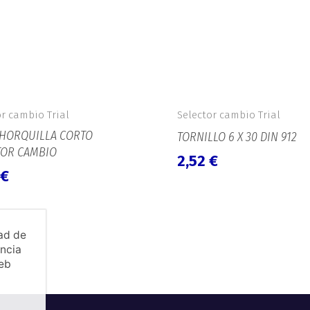
or cambio Trial
Selector cambio Trial
E HORQUILLA CORTO
TORNILLO 6 X 30 DIN 912
TOR CAMBIO
2,52
€
€
dad de
encia
web