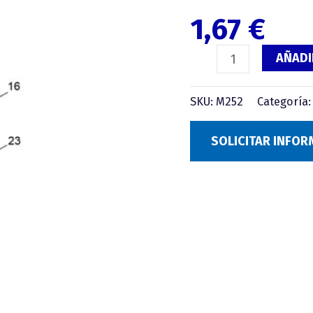
DIN
1,67
€
912
cantidad
AÑADI
SKU:
M252
Categoría
SOLICITAR INFO