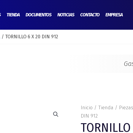
S
TIENDA
DOCUMENTOS
NOTICIAS
CONTACTO
EMPRESA
l
/ TORNILLO 6 X 20 DIN 912
Ga
TORNILLO
Inicio
/
Tienda
/
Piezas
6
DIN 912
TORNILLO 
X
20