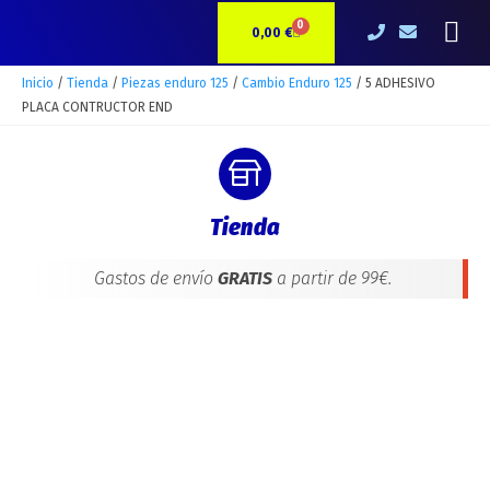
Ir
5
Me
0
CARRITO
al
ADHESIVO
0,00
€
contenido
PLACA
CONTRUCTOR
Inicio
/
Tienda
/
Piezas enduro 125
/
Cambio Enduro 125
/ 5 ADHESIVO
END
PLACA CONTRUCTOR END
cantidad
Tienda
Gastos de envío
GRATIS
a partir de 99€.