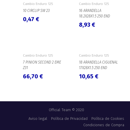
Cambio Enduro 125
Cambio Enduro 125
10 CIRCLIP SW 23
16 ARANDELLA
18.2X28X1.5 250 END
0,47
€
8,93
€
Cambio Enduro 125
Cambio Enduro 125
7 PINION SECOND 2 EME
18 ARANDELLA CIGUENAL
Z31
17X28X1.5 250 END
66,70
€
10,65
€
Official Team © 2020
Aviso legal
Política de Privacidad
Política de Cookies
Condiciones de Compra